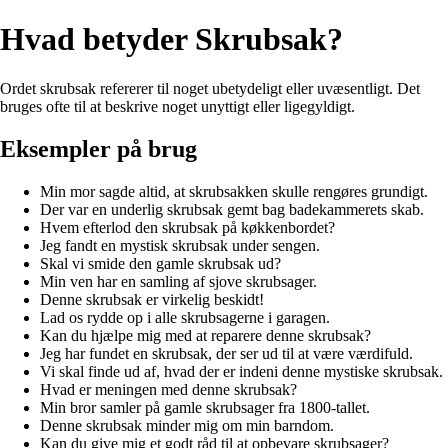
Hvad betyder Skrubsak?
Ordet skrubsak refererer til noget ubetydeligt eller uvæsentligt. Det
bruges ofte til at beskrive noget unyttigt eller ligegyldigt.
Eksempler på brug
Min mor sagde altid, at skrubsakken skulle rengøres grundigt.
Der var en underlig skrubsak gemt bag badekammerets skab.
Hvem efterlod den skrubsak på køkkenbordet?
Jeg fandt en mystisk skrubsak under sengen.
Skal vi smide den gamle skrubsak ud?
Min ven har en samling af sjove skrubsager.
Denne skrubsak er virkelig beskidt!
Lad os rydde op i alle skrubsagerne i garagen.
Kan du hjælpe mig med at reparere denne skrubsak?
Jeg har fundet en skrubsak, der ser ud til at være værdifuld.
Vi skal finde ud af, hvad der er indeni denne mystiske skrubsak.
Hvad er meningen med denne skrubsak?
Min bror samler på gamle skrubsager fra 1800-tallet.
Denne skrubsak minder mig om min barndom.
Kan du give mig et godt råd til at opbevare skrubsager?