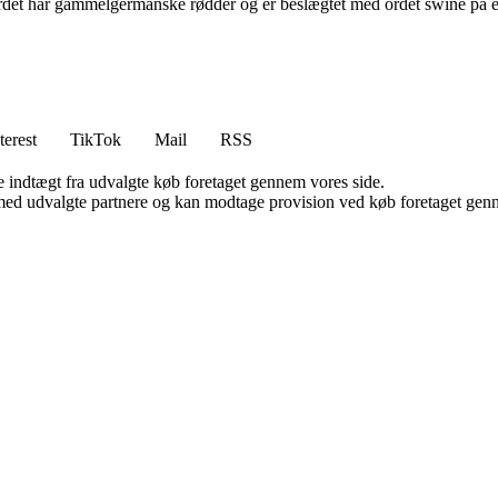
rdet har gammelgermanske rødder og er beslægtet med ordet swine på eng
terest
TikTok
Mail
RSS
e indtægt fra udvalgte køb foretaget gennem vores side.
med udvalgte partnere og kan modtage provision ved køb foretaget gennem