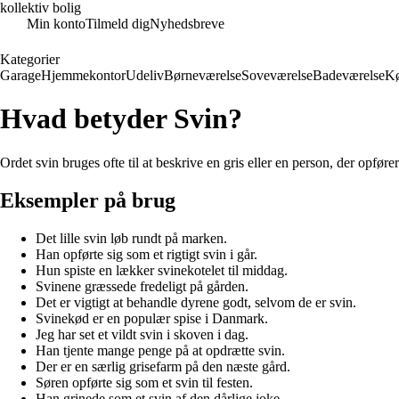
kollektiv bolig
Min konto
Tilmeld dig
Nyhedsbreve
Kategorier
Garage
Hjemmekontor
Udeliv
Børneværelse
Soveværelse
Badeværelse
K
Hvad betyder Svin?
Ordet svin bruges ofte til at beskrive en gris eller en person, der opføre
Eksempler på brug
Det lille svin løb rundt på marken.
Han opførte sig som et rigtigt svin i går.
Hun spiste en lækker svinekotelet til middag.
Svinene græssede fredeligt på gården.
Det er vigtigt at behandle dyrene godt, selvom de er svin.
Svinekød er en populær spise i Danmark.
Jeg har set et vildt svin i skoven i dag.
Han tjente mange penge på at opdrætte svin.
Der er en særlig grisefarm på den næste gård.
Søren opførte sig som et svin til festen.
Han grinede som et svin af den dårlige joke.