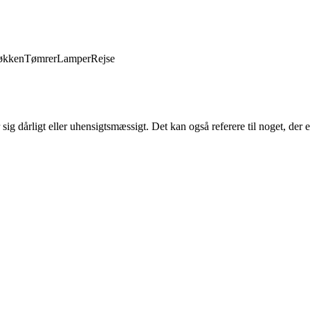
økken
Tømrer
Lamper
Rejse
r sig dårligt eller uhensigtsmæssigt. Det kan også referere til noget, der 