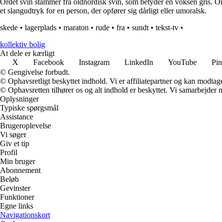
Ordet svin stammer fra oldnordisk svín, som betyder en voksen gris. O
et slangudtryk for en person, der opfører sig dårligt eller umoralsk.
skede
•
lagerplads
•
maraton
•
rude
•
fra
•
sundt
•
tekst-tv
•
kollektiv bolig
At dele er kærligt
X
Facebook
Instagram
LinkedIn
YouTube
Pin
© Gengivelse forbudt.
© Ophavsretligt beskyttet indhold. Vi er affiliatepartner og kan modtag
© Ophavsretten tilhører os og alt indhold er beskyttet. Vi samarbejder 
Oplysninger
Typiske spørgsmål
Assistance
Brugeroplevelse
Vi søger
Giv et tip
Profil
Min bruger
Abonnement
Beløb
Gevinster
Funktioner
Egne links
Navigationskort