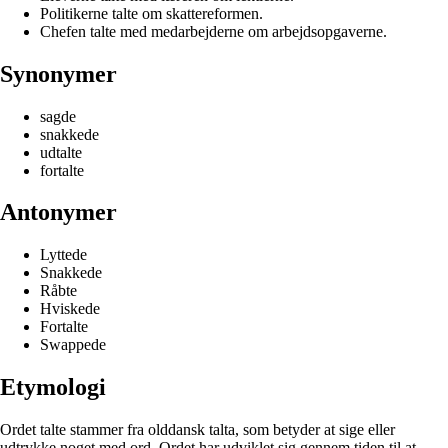
Politikerne talte om skattereformen.
Chefen talte med medarbejderne om arbejdsopgaverne.
Synonymer
sagde
snakkede
udtalte
fortalte
Antonymer
Lyttede
Snakkede
Råbte
Hviskede
Fortalte
Swappede
Etymologi
Ordet talte stammer fra olddansk talta, som betyder at sige eller
udtrykke noget med ord. Ordet har udviklet sig gennem tiden til at