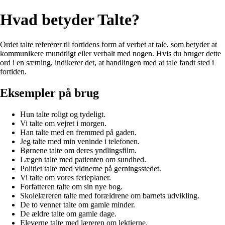
Hvad betyder Talte?
Ordet talte refererer til fortidens form af verbet at tale, som betyder at
kommunikere mundtligt eller verbalt med nogen. Hvis du bruger dette
ord i en sætning, indikerer det, at handlingen med at tale fandt sted i
fortiden.
Eksempler på brug
Hun talte roligt og tydeligt.
Vi talte om vejret i morgen.
Han talte med en fremmed på gaden.
Jeg talte med min veninde i telefonen.
Børnene talte om deres yndlingsfilm.
Lægen talte med patienten om sundhed.
Politiet talte med vidnerne på gerningsstedet.
Vi talte om vores ferieplaner.
Forfatteren talte om sin nye bog.
Skolelæreren talte med forældrene om barnets udvikling.
De to venner talte om gamle minder.
De ældre talte om gamle dage.
Eleverne talte med læreren om lektierne.