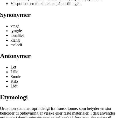
Vi spottede en tonkatterace på udstillingen.
Synonymer
vægt
tyngde
tonalitet
klang
melodi
Antonymer
Let
Lille
Smule
Kilo
Lidt
Etymologi
Ordet ton stammer oprindeligt fra fransk tonne, som betyder en stor
beholder til opbevaring af væske eller faste materialer. I dag anvendes
ordet ton i dansk primært som en måleenhed for vægt, der svarer til