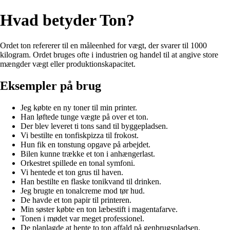
Hvad betyder Ton?
Ordet ton refererer til en måleenhed for vægt, der svarer til 1000
kilogram. Ordet bruges ofte i industrien og handel til at angive store
mængder vægt eller produktionskapacitet.
Eksempler på brug
Jeg købte en ny toner til min printer.
Han løftede tunge vægte på over et ton.
Der blev leveret ti tons sand til byggepladsen.
Vi bestilte en tonfiskpizza til frokost.
Hun fik en tonstung opgave på arbejdet.
Bilen kunne trække et ton i anhængerlast.
Orkestret spillede en tonal symfoni.
Vi hentede et ton grus til haven.
Han bestilte en flaske tonikvand til drinken.
Jeg brugte en tonalcreme mod tør hud.
De havde et ton papir til printeren.
Min søster købte en ton læbestift i magentafarve.
Tonen i mødet var meget professionel.
De planlagde at hente to ton affald på genbrugspladsen.