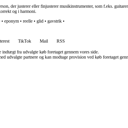
rson, der justerer eller finjusterer musikinstrumenter, som f.eks. guitar
 korrekt og i harmoni.
e
•
eponym
•
reelle
•
glid
•
gavstrik
•
terest
TikTok
Mail
RSS
e indtægt fra udvalgte køb foretaget gennem vores side.
med udvalgte partnere og kan modtage provision ved køb foretaget gennem