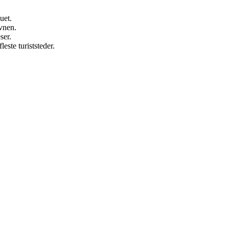
uet.
vnen.
ser.
este turiststeder.