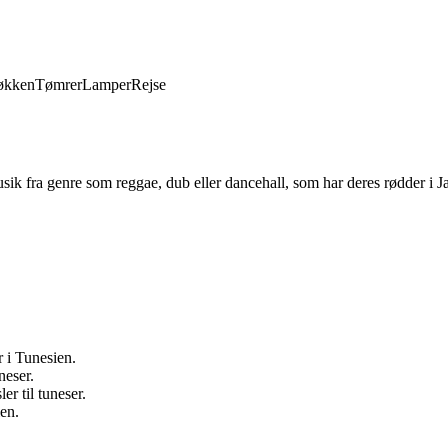
økken
Tømrer
Lamper
Rejse
er musik fra genre som reggae, dub eller dancehall, som har deres rødder i
r i Tunesien.
neser.
r til tuneser.
ien.