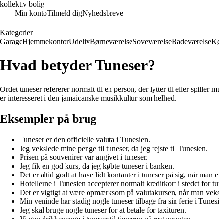
kollektiv bolig
Min konto
Tilmeld dig
Nyhedsbreve
Kategorier
Garage
Hjemmekontor
Udeliv
Børneværelse
Soveværelse
Badeværelse
K
Hvad betyder Tuneser?
Ordet tuneser refererer normalt til en person, der lytter til eller spill
er interesseret i den jamaicanske musikkultur som helhed.
Eksempler på brug
Tuneser er den officielle valuta i Tunesien.
Jeg vekslede mine penge til tuneser, da jeg rejste til Tunesien.
Prisen på souvenirer var angivet i tuneser.
Jeg fik en god kurs, da jeg købte tuneser i banken.
Det er altid godt at have lidt kontanter i tuneser på sig, når man e
Hotellerne i Tunesien accepterer normalt kreditkort i stedet for tu
Det er vigtigt at være opmærksom på valutakursen, når man veksle
Min veninde har stadig nogle tuneser tilbage fra sin ferie i Tunes
Jeg skal bruge nogle tuneser for at betale for taxituren.
Vi gav drikkepenge i tuneser til tjeneren på restauranten.