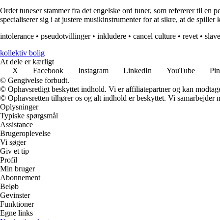
Ordet tuneser stammer fra det engelske ord tuner, som refererer til en pe
specialiserer sig i at justere musikinstrumenter for at sikre, at de spiller
intolerance
•
pseudotvillinger
•
inkludere
•
cancel culture
•
revet
•
slav
kollektiv bolig
At dele er kærligt
X
Facebook
Instagram
LinkedIn
YouTube
Pin
© Gengivelse forbudt.
© Ophavsretligt beskyttet indhold. Vi er affiliatepartner og kan modtag
© Ophavsretten tilhører os og alt indhold er beskyttet. Vi samarbejder 
Oplysninger
Typiske spørgsmål
Assistance
Brugeroplevelse
Vi søger
Giv et tip
Profil
Min bruger
Abonnement
Beløb
Gevinster
Funktioner
Egne links