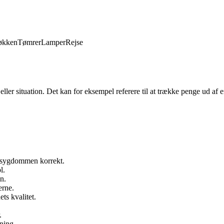
økken
Tømrer
Lamper
Rejse
eller situation. Det kan for eksempel referere til at trække penge ud af e
re sygdommen korrekt.
l.
en.
erne.
ts kvalitet.
.
tning.