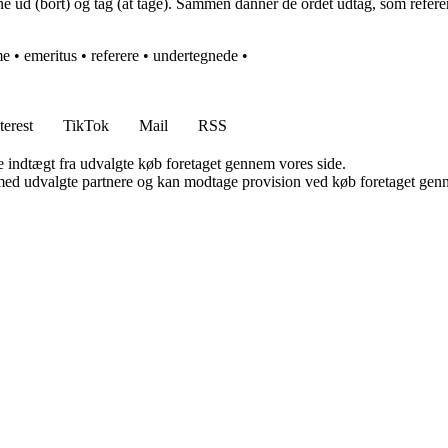
ud (bort) og tag (at tage). Sammen danner de ordet udtag, som refererer 
me
•
emeritus
•
referere
•
undertegnede
•
terest
TikTok
Mail
RSS
e indtægt fra udvalgte køb foretaget gennem vores side.
med udvalgte partnere og kan modtage provision ved køb foretaget gennem