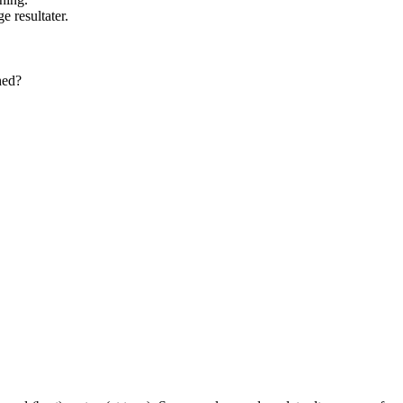
e resultater.
.
hed?