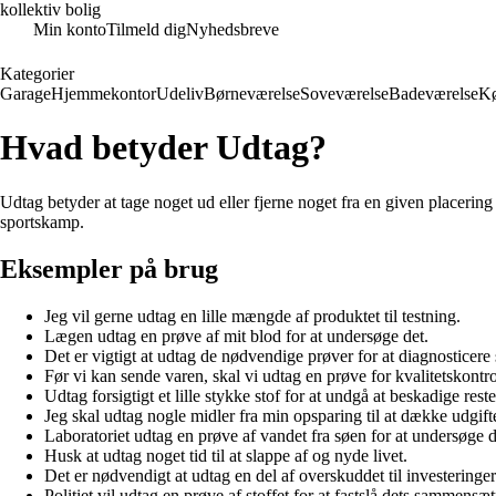
kollektiv bolig
Min konto
Tilmeld dig
Nyhedsbreve
Kategorier
Garage
Hjemmekontor
Udeliv
Børneværelse
Soveværelse
Badeværelse
K
Hvad betyder Udtag?
Udtag betyder at tage noget ud eller fjerne noget fra en given placering 
sportskamp.
Eksempler på brug
Jeg vil gerne udtag en lille mængde af produktet til testning.
Lægen udtag en prøve af mit blod for at undersøge det.
Det er vigtigt at udtag de nødvendige prøver for at diagnostice
Før vi kan sende varen, skal vi udtag en prøve for kvalitetskontro
Udtag forsigtigt et lille stykke stof for at undgå at beskadige rest
Jeg skal udtag nogle midler fra min opsparing til at dække udgift
Laboratoriet udtag en prøve af vandet fra søen for at undersøge de
Husk at udtag noget tid til at slappe af og nyde livet.
Det er nødvendigt at udtag en del af overskuddet til investeringer
Politiet vil udtag en prøve af stoffet for at fastslå dets sammensæ