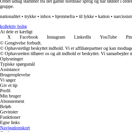
Ordet udtag stammer fra det gamle nordiske sprog og har rødder i ordene 
gruppe.
nationalitet
•
trykke
•
inbox
•
hjemmefra
•
til lykke
•
kation
•
narcissis
kollektiv bolig
At dele er kærligt
X
Facebook
Instagram
LinkedIn
YouTube
Pin
© Gengivelse forbudt.
© Ophavsretligt beskyttet indhold. Vi er affiliatepartner og kan modtag
© Ophavsretten tilhører os og alt indhold er beskyttet. Vi samarbejder 
Oplysninger
Typiske spørgsmål
Assistance
Brugeroplevelse
Vi søger
Giv et tip
Profil
Min bruger
Abonnement
Beløb
Gevinster
Funktioner
Egne links
Navigationskort