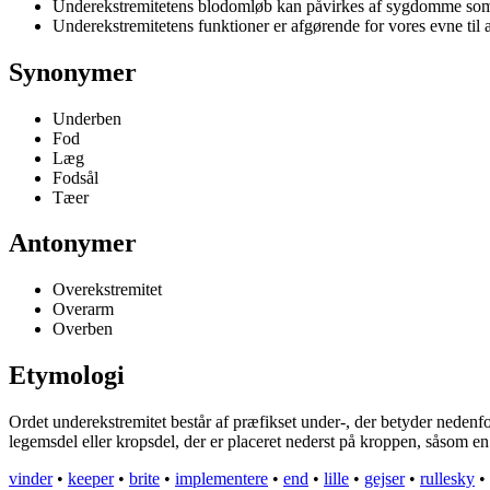
Underekstremitetens blodomløb kan påvirkes af sygdomme som
Underekstremitetens funktioner er afgørende for vores evne til 
Synonymer
Underben
Fod
Læg
Fodsål
Tæer
Antonymer
Overekstremitet
Overarm
Overben
Etymologi
Ordet underekstremitet består af præfikset under-, der betyder nedenfo
legemsdel eller kropsdel, der er placeret nederst på kroppen, såsom en 
vinder
•
keeper
•
brite
•
implementere
•
end
•
lille
•
gejser
•
rullesky
•