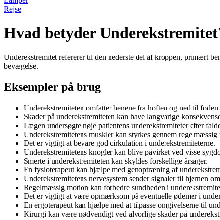
Lamper
Rejse
Hvad betyder Underekstremitet
Underekstremitet refererer til den nederste del af kroppen, primært b
bevægelse.
Eksempler på brug
Underekstremiteten omfatter benene fra hoften og ned til foden.
Skader på underekstremiteten kan have langvarige konsekvense
Lægen undersøgte nøje patientens underekstremiteter efter falde
Underekstremitetens muskler kan styrkes gennem regelmæssig 
Det er vigtigt at bevare god cirkulation i underekstremiteterne.
Underekstremitetens knogler kan blive påvirket ved visse syg
Smerte i underekstremiteten kan skyldes forskellige årsager.
En fysioterapeut kan hjælpe med genoptræning af underekstrem
Underekstremitetens nervesystem sender signaler til hjernen o
Regelmæssig motion kan forbedre sundheden i underekstremite
Det er vigtigt at være opmærksom på eventuelle ødemer i under
En ergoterapeut kan hjælpe med at tilpasse omgivelserne til un
Kirurgi kan være nødvendigt ved alvorlige skader på underekst