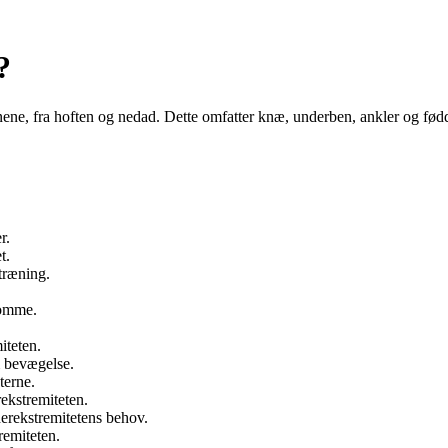
?
enene, fra hoften og nedad. Dette omfatter knæ, underben, ankler og fødd
r.
t.
træning.
domme.
iteten.
m bevægelse.
terne.
ekstremiteten.
derekstremitetens behov.
remiteten.