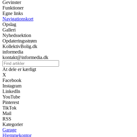
Gevinster
Funktioner
Egne links
Navigationskort
Opslag
Galleri
Nyhedssektion
Opdateringsstrøm
KollektivBolig.dk
informedia
kontakt@informedia.dk
At dele er kærligt
X
Facebook
Instagram
LinkedIn
YouTube
Pinterest
TikTok
Mail
RSS
Kategorier
Garage
Hjemmekontor