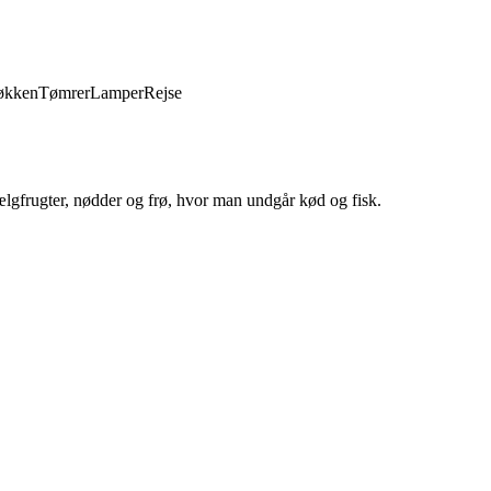
økken
Tømrer
Lamper
Rejse
bælgfrugter, nødder og frø, hvor man undgår kød og fisk.