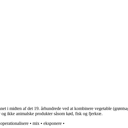
et i midten af det 19. århundrede ved at kombinere vegetable (grøntsag)
r og ikke animalske produkter såsom kød, fisk og fjerkræ.
•
operationalisere
•
mix
•
eksponere
•