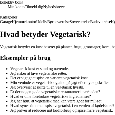
kollektiv bolig
Min konto
Tilmeld dig
Nyhedsbreve
Kategorier
Garage
Hjemmekontor
Udeliv
Børneværelse
Soveværelse
Badeværelse
K
Hvad betyder Vegetarisk?
Vegetarisk betyder en kost baseret på planter, frugt, grøntsager, korn, 
Eksempler på brug
Vegetarisk kost er sund og nærende.
Jeg elsker at lave vegetariske retter.
Det er vigtigt at spise en varieret vegetarisk kost.
Min veninde er vegetarisk og altid på jagt efter nye opskrifter.
Jeg overvejer at skifte til en vegetarisk livsstil.
Er der nogen gode vegetariske restauranter i nærheden?
Hvad er dine foretrukne vegetariske ingredienser?
Jeg har hørt, at vegetarisk mad kan være godt for miljøet.
Hvad synes du om at spise vegetarisk i en verden af kødelskere?
Jeg prøver at reducere mit kødforbrug og spise mere vegetarisk.