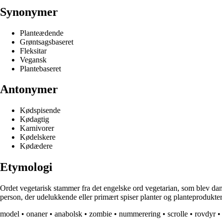
Synonymer
Planteædende
Grøntsagsbaseret
Fleksitar
Vegansk
Plantebaseret
Antonymer
Kødspisende
Kødagtig
Karnivorer
Kødelskere
Kødædere
Etymologi
Ordet vegetarisk stammer fra det engelske ord vegetarian, som blev dann
person, der udelukkende eller primært spiser planter og planteprodukte
model
•
onaner
•
anabolsk
•
zombie
•
nummerering
•
scrolle
•
rovdyr