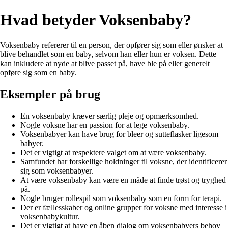
Hvad betyder Voksenbaby?
Voksenbaby refererer til en person, der opfører sig som eller ønsker at
blive behandlet som en baby, selvom han eller hun er voksen. Dette
kan inkludere at nyde at blive passet på, have ble på eller generelt
opføre sig som en baby.
Eksempler på brug
En voksenbaby kræver særlig pleje og opmærksomhed.
Nogle voksne har en passion for at lege voksenbaby.
Voksenbabyer kan have brug for bleer og sutteflasker ligesom
babyer.
Det er vigtigt at respektere valget om at være voksenbaby.
Samfundet har forskellige holdninger til voksne, der identificerer
sig som voksenbabyer.
At være voksenbaby kan være en måde at finde trøst og tryghed
på.
Nogle bruger rollespil som voksenbaby som en form for terapi.
Der er fællesskaber og online grupper for voksne med interesse i
voksenbabykultur.
Det er vigtigt at have en åben dialog om voksenbabyers behov