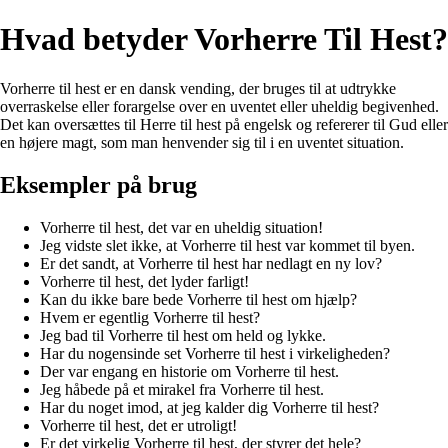
Hvad betyder Vorherre Til Hest?
Vorherre til hest er en dansk vending, der bruges til at udtrykke
overraskelse eller forargelse over en uventet eller uheldig begivenhed.
Det kan oversættes til Herre til hest på engelsk og refererer til Gud eller
en højere magt, som man henvender sig til i en uventet situation.
Eksempler på brug
Vorherre til hest, det var en uheldig situation!
Jeg vidste slet ikke, at Vorherre til hest var kommet til byen.
Er det sandt, at Vorherre til hest har nedlagt en ny lov?
Vorherre til hest, det lyder farligt!
Kan du ikke bare bede Vorherre til hest om hjælp?
Hvem er egentlig Vorherre til hest?
Jeg bad til Vorherre til hest om held og lykke.
Har du nogensinde set Vorherre til hest i virkeligheden?
Der var engang en historie om Vorherre til hest.
Jeg håbede på et mirakel fra Vorherre til hest.
Har du noget imod, at jeg kalder dig Vorherre til hest?
Vorherre til hest, det er utroligt!
Er det virkelig Vorherre til hest, der styrer det hele?