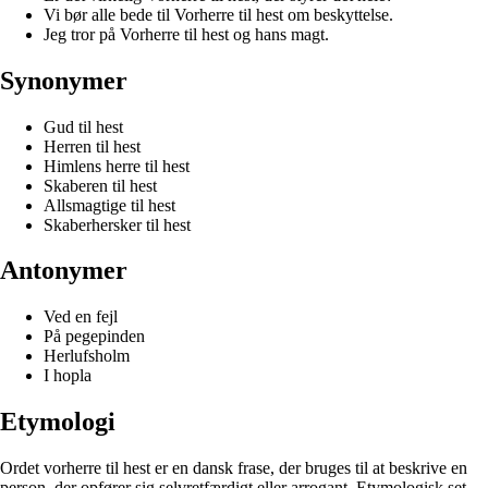
Vi bør alle bede til Vorherre til hest om beskyttelse.
Jeg tror på Vorherre til hest og hans magt.
Synonymer
Gud til hest
Herren til hest
Himlens herre til hest
Skaberen til hest
Allsmagtige til hest
Skaberhersker til hest
Antonymer
Ved en fejl
På pegepinden
Herlufsholm
I hopla
Etymologi
Ordet vorherre til hest er en dansk frase, der bruges til at beskrive en
person, der opfører sig selvretfærdigt eller arrogant. Etymologisk set