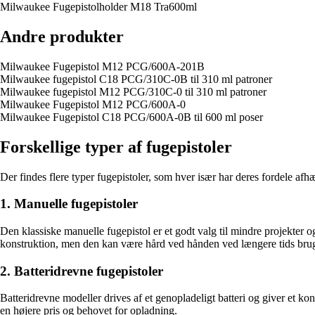
Milwaukee Fugepistolholder M18 Tra600ml
Andre produkter
Milwaukee Fugepistol M12 PCG/600A-201B
Milwaukee fugepistol C18 PCG/310C-0B til 310 ml patroner
Milwaukee fugepistol M12 PCG/310C-0 til 310 ml patroner
Milwaukee Fugepistol M12 PCG/600A-0
Milwaukee Fugepistol C18 PCG/600A-0B til 600 ml poser
Forskellige typer af fugepistoler
Der findes flere typer fugepistoler, som hver især har deres fordele af
1. Manuelle fugepistoler
Den klassiske manuelle fugepistol er et godt valg til mindre projekter o
konstruktion, men den kan være hård ved hånden ved længere tids bru
2. Batteridrevne fugepistoler
Batteridrevne modeller drives af et genopladeligt batteri og giver et kon
en højere pris og behovet for opladning.