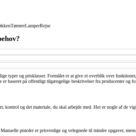
økken
Tømrer
Lamper
Rejse
 behov?
llige typer og prisklasser. Formålet er at give et overblik over funktio
er baseret på offentligt tilgængelige beskrivelser fra producenter og fo
t, kontrol og det materiale, du skal arbejde med. Her er nogle af de vigt
Manuelle pistoler er prisvenlige og velegnede til mindre opgaver, mens 