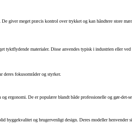
le. De giver meget præcis kontrol over trykket og kan håndtere store m
get tyktflydende materialer. Disse anvendes typisk i industrien eller ve
r deres fokusområder og styrker.
on og ergonomi. De er populære blandt både professionelle og gør-det-se
lid byggekvalitet og brugervenligt design. Deres modeller henvender sig