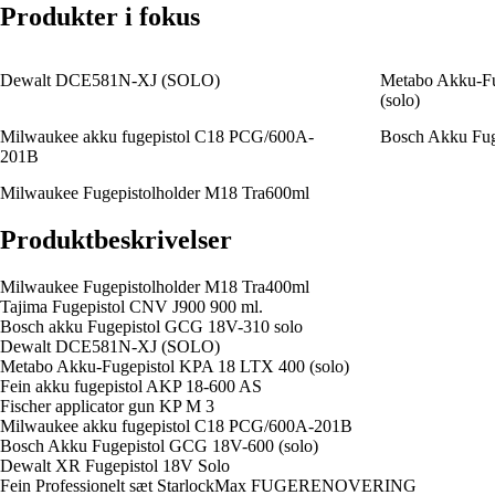
Produkter i fokus
Dewalt DCE581N-XJ (SOLO)
Metabo Akku-Fu
(solo)
Milwaukee akku fugepistol C18 PCG/600A-
Bosch Akku Fug
201B
Milwaukee Fugepistolholder M18 Tra600ml
Produktbeskrivelser
Milwaukee Fugepistolholder M18 Tra400ml
Tajima Fugepistol CNV J900 900 ml.
Bosch akku Fugepistol GCG 18V-310 solo
Dewalt DCE581N-XJ (SOLO)
Metabo Akku-Fugepistol KPA 18 LTX 400 (solo)
Fein akku fugepistol AKP 18-600 AS
Fischer applicator gun KP M 3
Milwaukee akku fugepistol C18 PCG/600A-201B
Bosch Akku Fugepistol GCG 18V-600 (solo)
Dewalt XR Fugepistol 18V Solo
Fein Professionelt sæt StarlockMax FUGERENOVERING