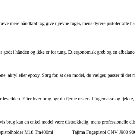
 kræve mere håndkraft og give ujævne fuger, mens dyrere pistoler ofte ha
gger godt i hånden og ikke er for tung. Et ergonomisk greb og en afbalan
ne, akryl eller epoxy. Sørg for, at den model, du vælger, passer til det m
r levetiden. Efter hver brug bør du fjerne rester af fugemasse og tjekke, 
svis brug kan en enkel model være tilstrækkelig, mens professionelle ell
pistolholder M18 Tra400ml
Tajima Fugepistol CNV J900 90