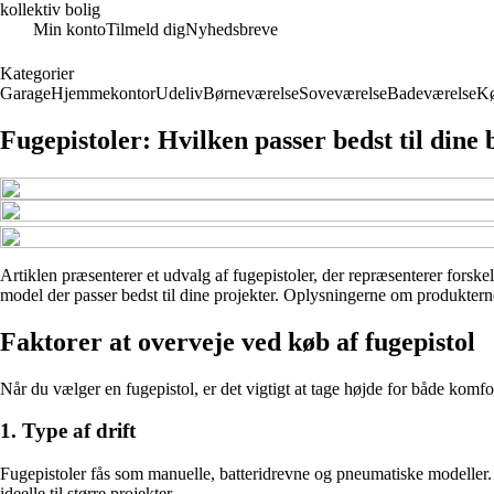
kollektiv bolig
Min konto
Tilmeld dig
Nyhedsbreve
Kategorier
Garage
Hjemmekontor
Udeliv
Børneværelse
Soveværelse
Badeværelse
K
Fugepistoler: Hvilken passer bedst til dine
Artiklen præsenterer et udvalg af fugepistoler, der repræsenterer forske
model der passer bedst til dine projekter. Oplysningerne om produkterne 
Faktorer at overveje ved køb af fugepistol
Når du vælger en fugepistol, er det vigtigt at tage højde for både komfor
1. Type af drift
Fugepistoler fås som manuelle, batteridrevne og pneumatiske modeller. 
ideelle til større projekter.