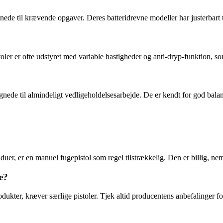
gnede til krævende opgaver. Deres batteridrevne modeller har justerbart 
r er ofte udstyret med variable hastigheder og anti-dryp-funktion, som 
egnede til almindeligt vedligeholdelsesarbejde. De er kendt for god bala
?
er, er en manuel fugepistol som regel tilstrækkelig. Den er billig, ne
e?
ter, kræver særlige pistoler. Tjek altid producentens anbefalinger for 