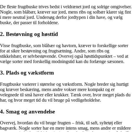
De fleste frugtbuske trives bedst i veldrænet jord og solrige omgivelser.
Nogle, som blåbær, kræver sur jord, mens ribs og solbær klarer sig fint
i mere neutral jord. Undersøg derfor jordtypen i din have, og vælg
buske, der passer til forholdene.
2. Bestøvning og høsttid
Visse frugtbuske, som blåbær og havtorn, kræver to forskellige sorter
for at sikre bestøvning og frugtsætning. Andre, som ribs og
stikkelsbær, er selvbestøvende. Overvej også høsttidspunktet – ved at
vælge sorter med forskellig modningstid kan du forlænge sæsonen.
3. Plads og vækstform
Frugtbuske varierer i størrelse og vækstform. Nogle breder sig hurtigt
og kræver beskæring, mens andre vokser mere kompakt og er
velegnede til små haver eller krukker. Tænk over, hvor meget plads du
har, og hvor meget tid du vil bruge på vedligeholdelse.
4. Smag og anvendelse
Overvej, hvordan du vil bruge frugten – frisk, til saft, syltetøj eller
bagværk. Nogle sorter har en mere intens smag, mens andre er mildere