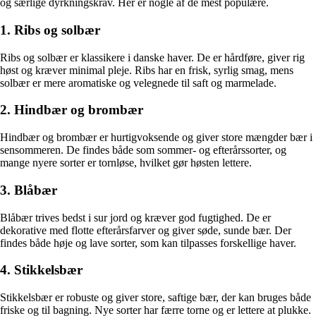
og særlige dyrkningskrav. Her er nogle af de mest populære.
1. Ribs og solbær
Ribs og solbær er klassikere i danske haver. De er hårdføre, giver rig
høst og kræver minimal pleje. Ribs har en frisk, syrlig smag, mens
solbær er mere aromatiske og velegnede til saft og marmelade.
2. Hindbær og brombær
Hindbær og brombær er hurtigvoksende og giver store mængder bær i
sensommeren. De findes både som sommer- og efterårssorter, og
mange nyere sorter er tornløse, hvilket gør høsten lettere.
3. Blåbær
Blåbær trives bedst i sur jord og kræver god fugtighed. De er
dekorative med flotte efterårsfarver og giver søde, sunde bær. Der
findes både høje og lave sorter, som kan tilpasses forskellige haver.
4. Stikkelsbær
Stikkelsbær er robuste og giver store, saftige bær, der kan bruges både
friske og til bagning. Nye sorter har færre torne og er lettere at plukke.