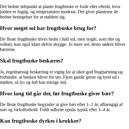
Det bedste tidspunkt at plante frugtbuske er forår eller efterår, hvor
jorden er fugtig, og temperaturen moderat. Det giver planterne de
bedste betingelser for at etablere sig.
Hvor meget sol har frugtbuske brug for?
De fleste frugtbuske trives bedst i fuld sol, men nogle, som ribs og
solbær, kan også klare delvis skygge. Jo mere sol, desto sødere bliver
bærrene.
Skal frugtbuske beskæres?
Ja, regelmæssig beskæring er vigtig for at sikre god frugtsætning og
forhindre, at busken bliver for tæt. Fjern gamle grene og tynd ud i
midten, så lys og luft kan trænge ind.
Hvor lang tid går der, før frugtbuske giver bær?
De fleste frugtbuske begynder at give bær efter 1–2 år, afhængigt af
sort og vækstforhold. Fuldt udbytte opnås typisk efter 3–4 år.
Kan frugtbuske dyrkes i krukker?