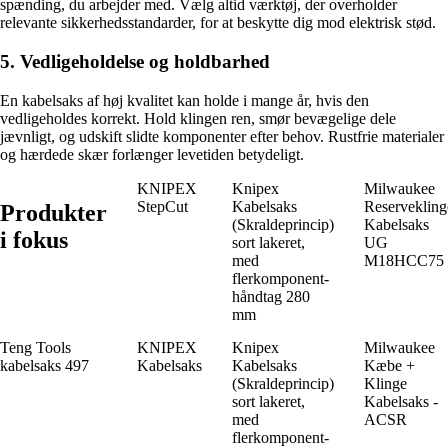
spænding, du arbejder med. Vælg altid værktøj, der overholder
relevante sikkerhedsstandarder, for at beskytte dig mod elektrisk stød.
5. Vedligeholdelse og holdbarhed
En kabelsaks af høj kvalitet kan holde i mange år, hvis den
vedligeholdes korrekt. Hold klingen ren, smør bevægelige dele
jævnligt, og udskift slidte komponenter efter behov. Rustfrie materialer
og hærdede skær forlænger levetiden betydeligt.
KNIPEX
Knipex
Milwaukee
StepCut
Kabelsaks
Reservekling
Produkter
(Skraldeprincip)
Kabelsaks
i fokus
sort lakeret,
UG
med
M18HCC75
flerkomponent-
håndtag 280
mm
Teng Tools
KNIPEX
Knipex
Milwaukee
kabelsaks 497
Kabelsaks
Kabelsaks
Kæbe +
(Skraldeprincip)
Klinge
sort lakeret,
Kabelsaks -
med
ACSR
flerkomponent-