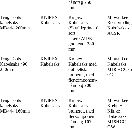
håndtag 250
mm
Teng Tools
KNIPEX
Knipex
Milwaukee
kabelsaks
Kabelsaks
Kabelsaks
Reservekling
MB444 200mm
(Skraldeprincip)
Kabelsaks -
sort
ACSR
lakeret,VDE-
godkendt 280
mm
Teng Tools
KNIPEX
Knipex
Milwaukee
Kabelsaks 496
Kabelsaks
Kabelsaks med
Kabelsaks
250mm
dobbeltskær
M18 HCC75
bruneret, med
0C
flerkomponent-
håndtag 200
mm
Teng Tools
KNIPEX
Knipex
Milwaukee
kabelsaks
Kabelsaks
Kabelsaks
Kæbe +
MB444 160mm
bruneret, med
Klinge
flerkomponent-
Kabelsaks
håndtag 165
M18HCC
mm
GW