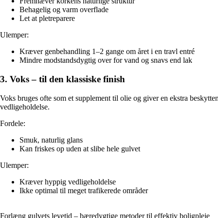
Fremhæver korkens naturlige struktur
Behagelig og varm overflade
Let at pletreparere
Ulemper:
Kræver genbehandling 1–2 gange om året i en travl entré
Mindre modstandsdygtig over for vand og snavs end lak
3. Voks – til den klassiske finish
Voks bruges ofte som et supplement til olie og giver en ekstra beskytt
vedligeholdelse.
Fordele:
Smuk, naturlig glans
Kan friskes op uden at slibe hele gulvet
Ulemper:
Kræver hyppig vedligeholdelse
Ikke optimal til meget trafikerede områder
Forlæng gulvets levetid – bæredygtige metoder til effektiv boligpleje