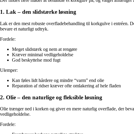
Der findes flere måder at behandle et korkgulv på, og valget afhænger 
1. Lak – den slidstærke løsning
Lak er den mest robuste overfladebehandling til korkgulve i entréen. De
bevare et naturligt udtryk.
Fordele:
Meget slidstærk og nem at rengøre
Kræver minimal vedligeholdelse
God beskyttelse mod fugt
Ulemper:
Kan føles lidt hårdere og mindre “varm” end olie
Reparation af ridser kræver ofte omlakering af hele fladen
2. Olie – den naturlige og fleksible løsning
Olie trænger ned i korken og giver en mere naturlig overflade, der bev
vedligeholdelse.
Fordele: