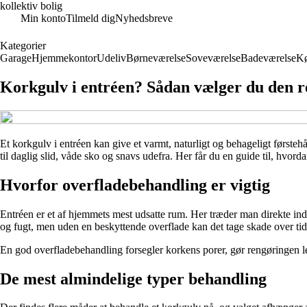
kollektiv bolig
Min konto
Tilmeld dig
Nyhedsbreve
Kategorier
Garage
Hjemmekontor
Udeliv
Børneværelse
Soveværelse
Badeværelse
K
Korkgulv i entréen? Sådan vælger du den r
Et korkgulv i entréen kan give et varmt, naturligt og behageligt første
til daglig slid, våde sko og snavs udefra. Her får du en guide til, hvo
Hvorfor overfladebehandling er vigtig
Entréen er et af hjemmets mest udsatte rum. Her træder man direkte ind 
og fugt, men uden en beskyttende overflade kan det tage skade over tid
En god overfladebehandling forsegler korkens porer, gør rengøringen le
De mest almindelige typer behandling