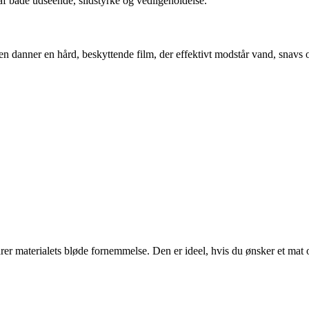
af både udseende, slidstyrke og vedligeholdelse.
n danner en hård, beskyttende film, der effektivt modstår vand, snavs o
arer materialets bløde fornemmelse. Den er ideel, hvis du ønsker et mat