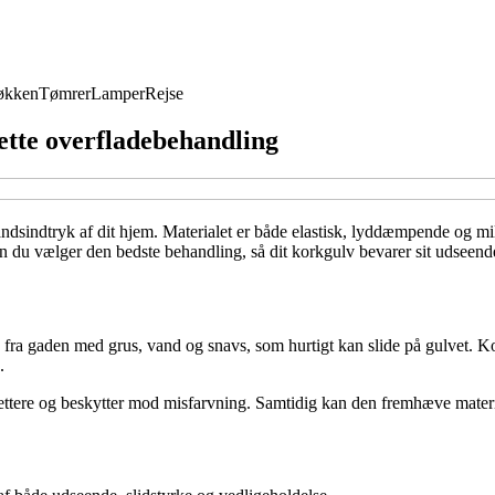
økken
Tømrer
Lamper
Rejse
ette overfladebehandling
håndsindtryk af dit hjem. Materialet er både elastisk, lyddæmpende og m
rdan du vælger den bedste behandling, så dit korkgulv bevarer sit udseen
fra gaden med grus, vand og snavs, som hurtigt kan slide på gulvet. Kork
.
ttere og beskytter mod misfarvning. Samtidig kan den fremhæve material