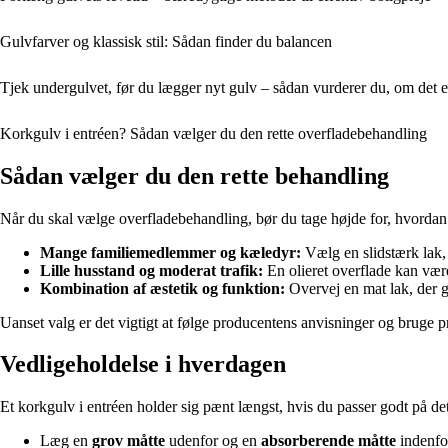
Gulvfarver og klassisk stil: Sådan finder du balancen
Tjek undergulvet, før du lægger nyt gulv – sådan vurderer du, om det er
Korkgulv i entréen? Sådan vælger du den rette overfladebehandling
Sådan vælger du den rette behandling
Når du skal vælge overfladebehandling, bør du tage højde for, hvordan
Mange familiemedlemmer og kæledyr:
Vælg en slidstærk lak, 
Lille husstand og moderat trafik:
En olieret overflade kan være 
Kombination af æstetik og funktion:
Overvej en mat lak, der gi
Uanset valg er det vigtigt at følge producentens anvisninger og bruge pr
Vedligeholdelse i hverdagen
Et korkgulv i entréen holder sig pænt længst, hvis du passer godt på det 
Læg en
grov måtte
udenfor og en
absorberende måtte
indenfor