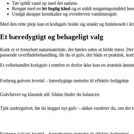
Tør spildt vand op med det samme.
Rengør med en
let fugtig klud
og et mildt rengøringsmiddel bereg
Undgå skrappe kemikalier og overdreven vandmængde.
Med den rette pleje kan et korkgulv holde sig smukt og funktionelt i årti
Et bæredygtigt og behageligt valg
Kork er et fornybart naturmateriale, der høstes uden at fælde træer. Det
passende overfladebehandling, får du et gulv, der både er praktisk, kom
Et velbehandlet korkgulv i entréen er derfor ikke kun en æstetisk løsnin
Forlæng gulvets levetid – bæredygtige metoder til effektiv boligpleje
Gulvfarver og klassisk stil: Sådan finder du balancen
Tjek undergulvet, før du lægger nyt gulv – sådan vurderer du, om det er
Forlæng gulvets levetid – bæredygtige metoder til effektiv boligpleje