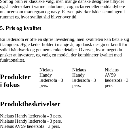
Sort og brun er klassiske valg, men mange danske designere tilbyder
også lædersofaer i varme naturtoner, cognacfarver eller endda dybere
nuancer som mørkegrøn og navy. Farven påvirker både stemningen i
rummet og hvor synligt slid bliver over tid.
5. Pris og kvalitet
En lædersofa er ofte en større investering, men kvaliteten kan betale sig
i længden. Ægte læder holder i mange år, og dansk design er kendt for
solidt håndværk og gennemtænkte detaljer. Overvej, hvor meget du
ønsker at investere, og vælg en model, der kombinerer kvalitet med
funktionalitet.
Nielaus
Nielaus
Nielaus
Handy
Handy
AV59
Produkter
lædersofa - 3
lædersofa - 3
lædersofa - 3
i fokus
pers.
pers.
pers.
Produktbeskrivelser
Nielaus Handy lædersofa - 3 pers.
Nielaus Handy lædersofa - 3 pers.
Nielaus AV59 lædersofa - 3 pers.