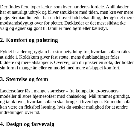
Der findes flere typer læder, som hver har deres fordele. Anilinlæder
har et naturligt udtryk og bliver smukkere med tiden, men kræver mere
pleje. Semianilinlæder har en let overfladebehandling, der gør det mere
modstandsdygtigt over for pletter. Dæklæder er det mest slidstærke
valg og egner sig godt til familier med børn eller kæledyr.
2. Komfort og polstring
Fyldet i sæder og ryglæn har stor betydning for, hvordan sofaen føles
at sidde i. Koldskum giver fast støtte, mens dunblandinger føles
blødere og mere afslappede. Overvej, om du ønsker en sofa, der holder
sin form i mange år, eller en model med mere afslappet komfort.
3. Størrelse og form
Lædersofaer fås i mange størrelser – fra kompakte to-personers
modeller til store hjørnesofaer med chaiselong. Mål rummet grundigt,
og tænk over, hvordan sofaen skal bruges i hverdagen. En modulsofa
kan være en fleksibel løsning, hvis du ønsker mulighed for at ændre
indretningen over tid.
4. Design og farvevalg