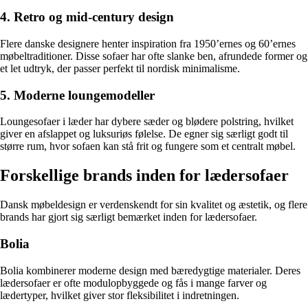
4. Retro og mid-century design
Flere danske designere henter inspiration fra 1950’ernes og 60’ernes
møbeltraditioner. Disse sofaer har ofte slanke ben, afrundede former og
et let udtryk, der passer perfekt til nordisk minimalisme.
5. Moderne loungemodeller
Loungesofaer i læder har dybere sæder og blødere polstring, hvilket
giver en afslappet og luksuriøs følelse. De egner sig særligt godt til
større rum, hvor sofaen kan stå frit og fungere som et centralt møbel.
Forskellige brands inden for lædersofaer
Dansk møbeldesign er verdenskendt for sin kvalitet og æstetik, og flere
brands har gjort sig særligt bemærket inden for lædersofaer.
Bolia
Bolia kombinerer moderne design med bæredygtige materialer. Deres
lædersofaer er ofte modulopbyggede og fås i mange farver og
lædertyper, hvilket giver stor fleksibilitet i indretningen.