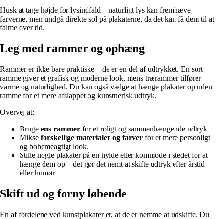
Husk at tage højde for lysindfald – naturligt lys kan fremhæve
farverne, men undgå direkte sol på plakaterne, da det kan få dem til at
falme over tid.
Leg med rammer og ophæng
Rammer er ikke bare praktiske – de er en del af udtrykket. En sort
ramme giver et grafisk og moderne look, mens trærammer tilfører
varme og naturlighed. Du kan også vælge at hænge plakater op uden
ramme for et mere afslappet og kunstnerisk udtryk.
Overvej at:
Bruge
ens rammer
for et roligt og sammenhængende udtryk.
Mikse
forskellige materialer og farver
for et mere personligt
og bohemeagtigt look.
Stille nogle plakater på en hylde eller kommode i stedet for at
hænge dem op – det gør det nemt at skifte udtryk efter årstid
eller humør.
Skift ud og forny løbende
En af fordelene ved kunstplakater er, at de er nemme at udskifte. Du