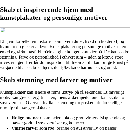
Skab et inspirerende hjem med
kunstplakater og personlige motiver
Et hjem fortæller en historie – om hvem du er, hvad du holder af, og
hvordan du ønsker at leve. Kunstplakater og personlige motiver er en
enkel og virkningsfuld måde at give boligen karakter på. De kan skabe
stemning, farve og personlighed i ethvert rum – uden at kræve store
investeringer. Her får du inspiration til, hvordan du kan bruge kunst på
væggene til at skabe et hjem, der føles både harmonisk og unikt.
Skab stemning med farver og motiver
Kunstplakater kan ændre et rums udtryk på få sekunder. Et farverigt
motiv kan give energi til stuen, mens afdæmpede toner kan skabe ro i
soveværelset. Overvej, hvilken stemning du ønsker i de forskellige
rum, før du vælger plakater.
Rolige nuancer
som beige, blå og grøn virker afslappende og
passer godt til soveværelser og kontorer.
Varme farver
som rød, orange og gul giver liv og passer