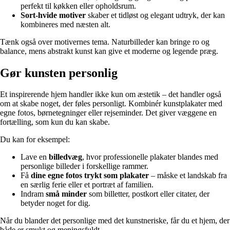
perfekt til køkken eller opholdsrum.
Sort-hvide motiver
skaber et tidløst og elegant udtryk, der kan
kombineres med næsten alt.
Tænk også over motivernes tema. Naturbilleder kan bringe ro og
balance, mens abstrakt kunst kan give et moderne og legende præg.
Gør kunsten personlig
Et inspirerende hjem handler ikke kun om æstetik – det handler også
om at skabe noget, der føles personligt. Kombinér kunstplakater med
egne fotos, børnetegninger eller rejseminder. Det giver væggene en
fortælling, som kun du kan skabe.
Du kan for eksempel:
Lave en
billedvæg
, hvor professionelle plakater blandes med
personlige billeder i forskellige rammer.
Få
dine egne fotos trykt som plakater
– måske et landskab fra
en særlig ferie eller et portræt af familien.
Indram
små minder
som billetter, postkort eller citater, der
betyder noget for dig.
Når du blander det personlige med det kunstneriske, får du et hjem, der
både er smukt og meningsfuldt.