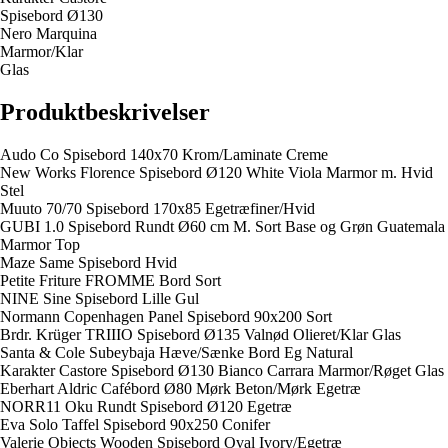
Spisebord Ø130
Nero Marquina
Marmor/Klar
Glas
Produktbeskrivelser
Audo Co Spisebord 140x70 Krom/Laminate Creme
New Works Florence Spisebord Ø120 White Viola Marmor m. Hvid
Stel
Muuto 70/70 Spisebord 170x85 Egetræfiner/Hvid
GUBI 1.0 Spisebord Rundt Ø60 cm M. Sort Base og Grøn Guatemala
Marmor Top
Maze Same Spisebord Hvid
Petite Friture FROMME Bord Sort
NINE Sine Spisebord Lille Gul
Normann Copenhagen Panel Spisebord 90x200 Sort
Brdr. Krüger TRIIIO Spisebord Ø135 Valnød Olieret/Klar Glas
Santa & Cole Subeybaja Hæve/Sænke Bord Eg Natural
Karakter Castore Spisebord Ø130 Bianco Carrara Marmor/Røget Glas
Eberhart Aldric Cafébord Ø80 Mørk Beton/Mørk Egetræ
NORR11 Oku Rundt Spisebord Ø120 Egetræ
Eva Solo Taffel Spisebord 90x250 Conifer
Valerie Objects Wooden Spisebord Oval Ivory/Egetræ