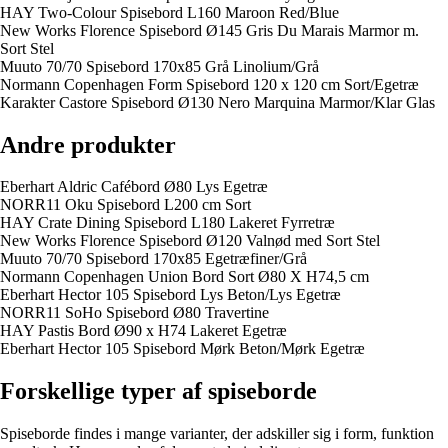
HAY Two-Colour Spisebord L160 Maroon Red/Blue
New Works Florence Spisebord Ø145 Gris Du Marais Marmor m.
Sort Stel
Muuto 70/70 Spisebord 170x85 Grå Linolium/Grå
Normann Copenhagen Form Spisebord 120 x 120 cm Sort/Egetræ
Karakter Castore Spisebord Ø130 Nero Marquina Marmor/Klar Glas
Andre produkter
Eberhart Aldric Cafébord Ø80 Lys Egetræ
NORR11 Oku Spisebord L200 cm Sort
HAY Crate Dining Spisebord L180 Lakeret Fyrretræ
New Works Florence Spisebord Ø120 Valnød med Sort Stel
Muuto 70/70 Spisebord 170x85 Egetræfiner/Grå
Normann Copenhagen Union Bord Sort Ø80 X H74,5 cm
Eberhart Hector 105 Spisebord Lys Beton/Lys Egetræ
NORR11 SoHo Spisebord Ø80 Travertine
HAY Pastis Bord Ø90 x H74 Lakeret Egetræ
Eberhart Hector 105 Spisebord Mørk Beton/Mørk Egetræ
Forskellige typer af spiseborde
Spiseborde findes i mange varianter, der adskiller sig i form, funktion