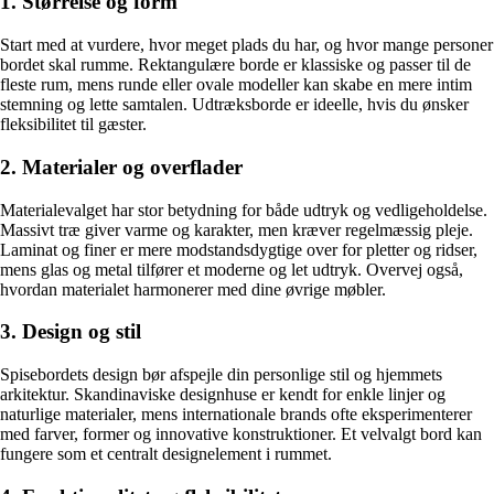
1. Størrelse og form
Start med at vurdere, hvor meget plads du har, og hvor mange personer
bordet skal rumme. Rektangulære borde er klassiske og passer til de
fleste rum, mens runde eller ovale modeller kan skabe en mere intim
stemning og lette samtalen. Udtræksborde er ideelle, hvis du ønsker
fleksibilitet til gæster.
2. Materialer og overflader
Materialevalget har stor betydning for både udtryk og vedligeholdelse.
Massivt træ giver varme og karakter, men kræver regelmæssig pleje.
Laminat og finer er mere modstandsdygtige over for pletter og ridser,
mens glas og metal tilfører et moderne og let udtryk. Overvej også,
hvordan materialet harmonerer med dine øvrige møbler.
3. Design og stil
Spisebordets design bør afspejle din personlige stil og hjemmets
arkitektur. Skandinaviske designhuse er kendt for enkle linjer og
naturlige materialer, mens internationale brands ofte eksperimenterer
med farver, former og innovative konstruktioner. Et velvalgt bord kan
fungere som et centralt designelement i rummet.