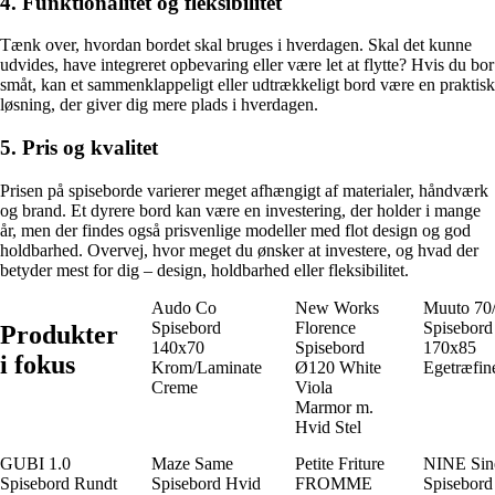
4. Funktionalitet og fleksibilitet
Tænk over, hvordan bordet skal bruges i hverdagen. Skal det kunne
udvides, have integreret opbevaring eller være let at flytte? Hvis du bor
småt, kan et sammenklappeligt eller udtrækkeligt bord være en praktisk
løsning, der giver dig mere plads i hverdagen.
5. Pris og kvalitet
Prisen på spiseborde varierer meget afhængigt af materialer, håndværk
og brand. Et dyrere bord kan være en investering, der holder i mange
år, men der findes også prisvenlige modeller med flot design og god
holdbarhed. Overvej, hvor meget du ønsker at investere, og hvad der
betyder mest for dig – design, holdbarhed eller fleksibilitet.
Audo Co
New Works
Muuto 70
Spisebord
Florence
Spisebord
Produkter
140x70
Spisebord
170x85
i fokus
Krom/Laminate
Ø120 White
Egetræfin
Creme
Viola
Marmor m.
Hvid Stel
GUBI 1.0
Maze Same
Petite Friture
NINE Sin
Spisebord Rundt
Spisebord Hvid
FROMME
Spisebord 