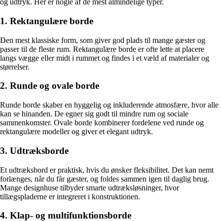
og udtryk. Her er nogle af de mest almindelige typer.
1. Rektangulære borde
Den mest klassiske form, som giver god plads til mange gæster og
passer til de fleste rum. Rektangulære borde er ofte lette at placere
langs vægge eller midt i rummet og findes i et væld af materialer og
størrelser.
2. Runde og ovale borde
Runde borde skaber en hyggelig og inkluderende atmosfære, hvor alle
kan se hinanden. De egner sig godt til mindre rum og sociale
sammenkomster. Ovale borde kombinerer fordelene ved runde og
rektangulære modeller og giver et elegant udtryk.
3. Udtræksborde
Et udtræksbord er praktisk, hvis du ønsker fleksibilitet. Det kan nemt
forlænges, når du får gæster, og foldes sammen igen til daglig brug.
Mange designhuse tilbyder smarte udtræksløsninger, hvor
tillægspladerne er integreret i konstruktionen.
4. Klap- og multifunktionsborde