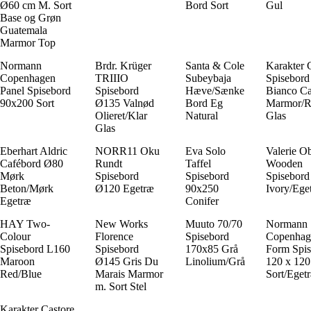
Ø60 cm M. Sort
Bord Sort
Gul
Base og Grøn
Guatemala
Marmor Top
Normann
Brdr. Krüger
Santa & Cole
Karakter 
Copenhagen
TRIIIO
Subeybaja
Spisebor
Panel Spisebord
Spisebord
Hæve/Sænke
Bianco Ca
90x200 Sort
Ø135 Valnød
Bord Eg
Marmor/R
Olieret/Klar
Natural
Glas
Glas
Eberhart Aldric
NORR11 Oku
Eva Solo
Valerie Ob
Cafébord Ø80
Rundt
Taffel
Wooden
Mørk
Spisebord
Spisebord
Spisebord
Beton/Mørk
Ø120 Egetræ
90x250
Ivory/Ege
Egetræ
Conifer
HAY Two-
New Works
Muuto 70/70
Normann
Colour
Florence
Spisebord
Copenhag
Spisebord L160
Spisebord
170x85 Grå
Form Spis
Maroon
Ø145 Gris Du
Linolium/Grå
120 x 12
Red/Blue
Marais Marmor
Sort/Eget
m. Sort Stel
Karakter Castore